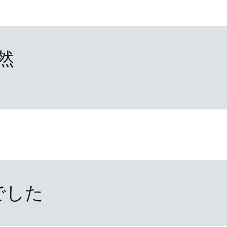
然
でした