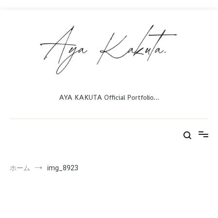
コ
ン
テ
ン
ツ
へ
ス
キ
ッ
AYA KAKUTA Official Portfolio…
プ
ホーム
img_8923