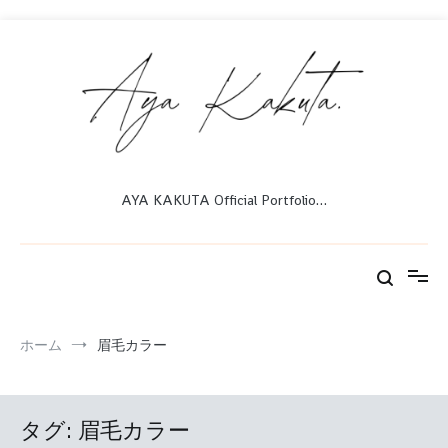
コ
ン
テ
ン
ツ
へ
ス
キ
ッ
AYA KAKUTA Official Portfolio…
プ
ホーム
眉毛カラー
タグ:
眉毛カラー