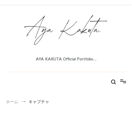
コ
ン
テ
ン
ツ
へ
ス
キ
ッ
AYA KAKUTA Official Portfolio…
プ
ホーム
キャプチャ