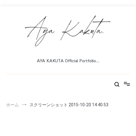
コ
ン
テ
ン
ツ
へ
ス
キ
ッ
AYA KAKUTA Official Portfolio…
プ
ホーム
スクリーンショット 2015-10-20 14.40.53