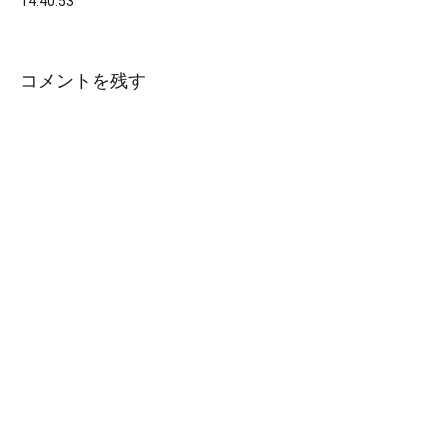
稿
14.40.53
ナ
ビ
コメントを残す
ゲ
ー
シ
ョ
ン