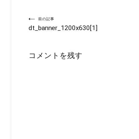
投
前の記事
dt_banner_1200x630[1]
稿
ナ
コメントを残す
ビ
ゲ
ー
シ
ョ