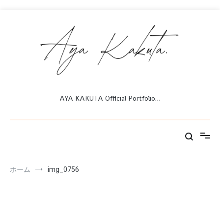
コ
ン
テ
ン
ツ
へ
ス
キ
ッ
AYA KAKUTA Official Portfolio…
プ
ホーム
img_0756