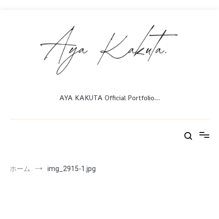
コ
ン
テ
ン
ツ
へ
ス
キ
ッ
AYA KAKUTA Official Portfolio…
プ
ホーム
img_2915-1.jpg