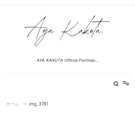
コ
ン
テ
ン
ツ
へ
ス
キ
ッ
AYA KAKUTA Official Portfolio…
プ
ホーム
img_3781