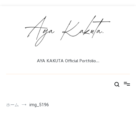
コ
ン
テ
ン
ツ
へ
ス
キ
ッ
AYA KAKUTA Official Portfolio…
プ
ホーム
img_5196