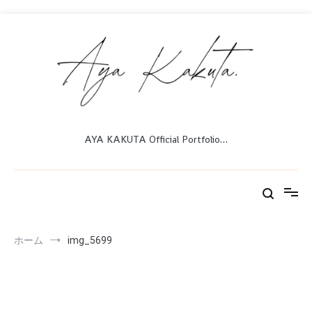
コ
ン
テ
ン
ツ
へ
ス
キ
ッ
AYA KAKUTA Official Portfolio…
プ
ホーム
img_5699