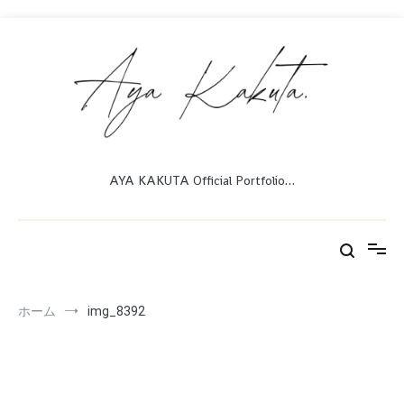
コ
ン
テ
ン
ツ
へ
ス
キ
ッ
AYA KAKUTA Official Portfolio…
プ
ホーム
img_8392