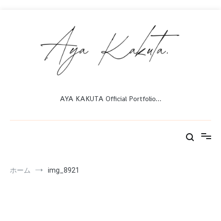
コ
ン
テ
ン
ツ
へ
ス
キ
ッ
AYA KAKUTA Official Portfolio…
プ
ホーム
img_8921