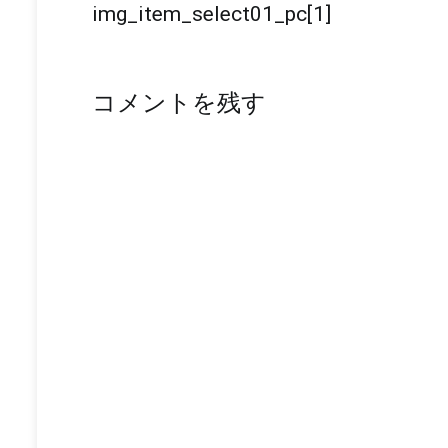
投
img_item_select01_pc[1]
稿
ナ
コメントを残す
ビ
ゲ
ー
シ
ョ
ン