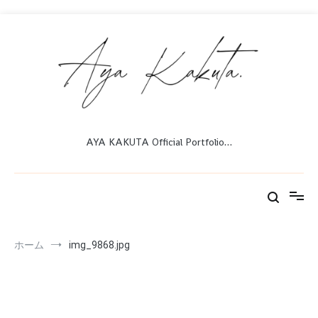
コ
ン
テ
ン
ツ
へ
ス
キ
ッ
AYA KAKUTA Official Portfolio…
プ
ホーム
img_9868.jpg